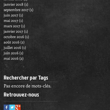
janvier 2018
(1)
1 post
septembre 2017
(1)
1 post
juin 2017
(1)
1 post
mai 2017
(1)
1 post
mars 2017
(1)
1 post
janvier 2017
(1)
1 post
octobre 2016
(1)
1 post
août 2016
(2)
2 posts
juillet 2016
(1)
1 post
juin 2016
(1)
1 post
mai 2016
(2)
2 posts
Rechercher par Tags
Pas encore de mots-clés.
Retrouvez-nous