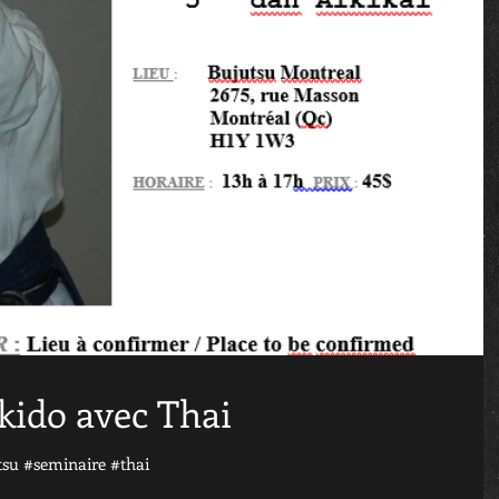
kido avec Thai
su #seminaire #thai