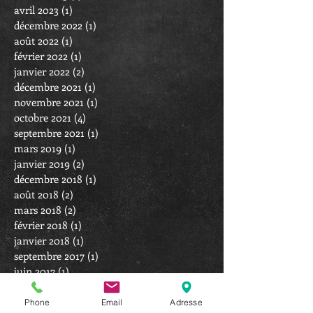
avril 2023
(1)
1 post
décembre 2022
(1)
1 post
août 2022
(1)
1 post
février 2022
(1)
1 post
janvier 2022
(2)
2 posts
décembre 2021
(1)
1 post
novembre 2021
(1)
1 post
octobre 2021
(4)
4 posts
septembre 2021
(1)
1 post
mars 2019
(1)
1 post
janvier 2019
(2)
2 posts
décembre 2018
(1)
1 post
août 2018
(2)
2 posts
mars 2018
(2)
2 posts
février 2018
(1)
1 post
janvier 2018
(1)
1 post
septembre 2017
(1)
1 post
juin 2017
(1)
1 post
mai 2017
(1)
1 post
mars 2017
(1)
1 post
Phone
Email
Adresse